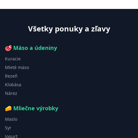
Všetky ponuky a zľavy
🥩
Mäso a údeniny
Kuracie
Mleté mäso
Rezeň
Klobása
Nárez
🧀
Mliečne výrobky
Maslo
Syr
Jogurt