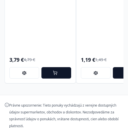
3,79 €
1,19 €
4,79 €
1,49 €
Právne upozornenie: Tieto ponuky vychádzajú z verejne dostupných
údajov supermarketov, obchodov a diskontov. Nezodpovedáme za
správnosť údajov o ponukách, vrátane dostupnosti, cien alebo období
platnosti.