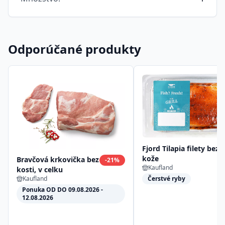
Odporúčané produkty
Fjord Tilapia filety bez
kože
Bravčová krkovička bez
-
21
%
Kaufland
kosti, v celku
Kaufland
Čerstvé ryby
Ponuka OD DO 09.08.2026 -
12.08.2026