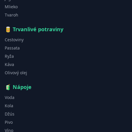
Mlieko
Tvaroh
🥫
Trvanlivé potraviny
Cestoviny
Passata
Ryža
Káva
Olivový olej
🧃
Nápoje
Voda
Kola
Džús
Pivo
Víno