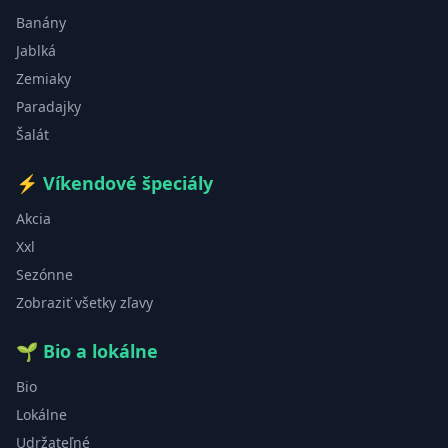
Banány
Jablká
Zemiaky
Paradajky
Šalát
⚡
Víkendové špeciály
Akcia
Xxl
Sezónne
Zobraziť všetky zľavy
🌱
Bio a lokálne
Bio
Lokálne
Udržateľné