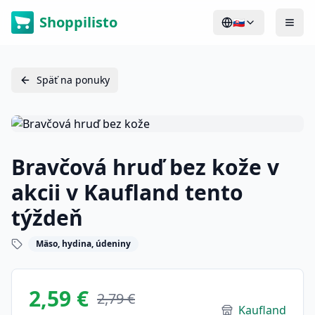
Shoppilisto
🇸🇰
Späť na ponuky
Bravčová hruď bez kože v
akcii v Kaufland tento
týždeň
Mäso, hydina, údeniny
2,59 €
2,79 €
Kaufland