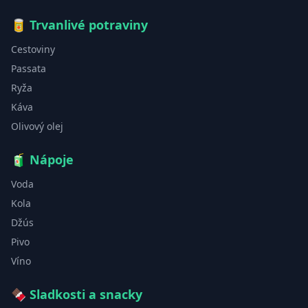
🥫
Trvanlivé potraviny
Cestoviny
Passata
Ryža
Káva
Olivový olej
🧃
Nápoje
Voda
Kola
Džús
Pivo
Víno
🍫
Sladkosti a snacky