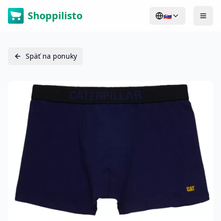
Shoppilisto
🇸🇰
Späť na ponuky