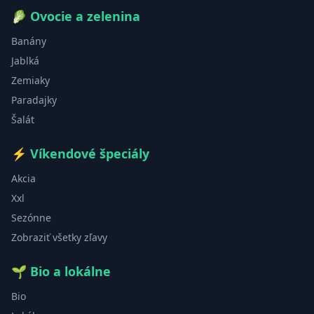
🥬
Ovocie a zelenina
Banány
Jablká
Zemiaky
Paradajky
Šalát
⚡
Víkendové špeciály
Akcia
Xxl
Sezónne
Zobraziť všetky zľavy
🌱
Bio a lokálne
Bio