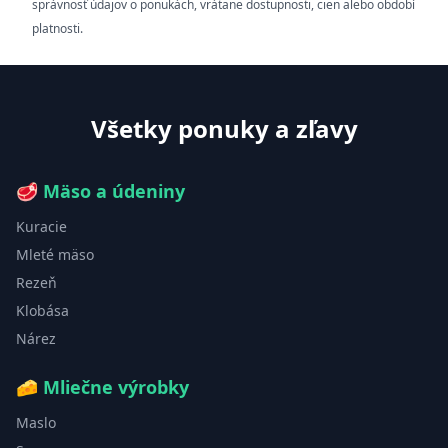
správnosť údajov o ponukách, vrátane dostupnosti, cien alebo období
platnosti.
Všetky ponuky a zľavy
🥩
Mäso a údeniny
Kuracie
Mleté mäso
Rezeň
Klobása
Nárez
🧀
Mliečne výrobky
Maslo