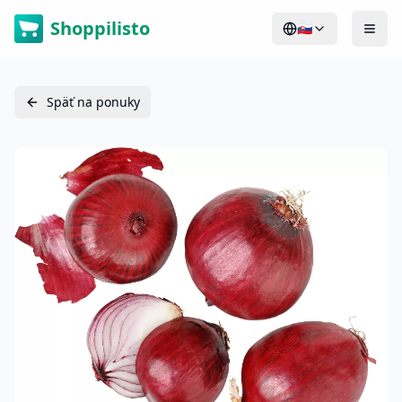
Shoppilisto
🇸🇰
Späť na ponuky