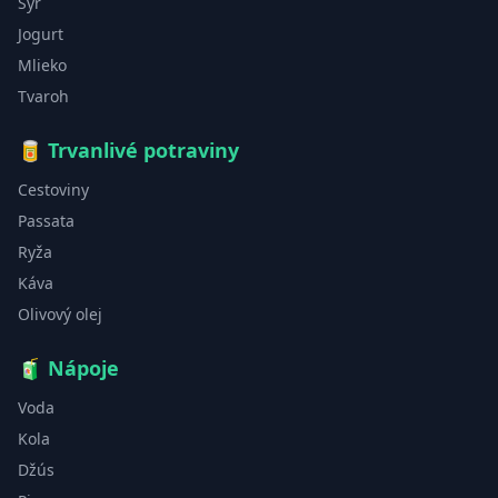
Syr
Jogurt
Mlieko
Tvaroh
🥫
Trvanlivé potraviny
Cestoviny
Passata
Ryža
Káva
Olivový olej
🧃
Nápoje
Voda
Kola
Džús