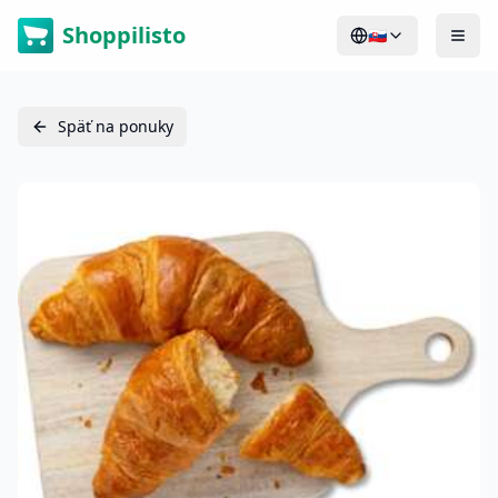
Shoppilisto
🇸🇰
Späť na ponuky