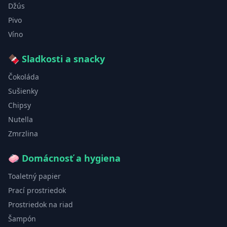
Džús
Pivo
Víno
🍫
Sladkosti a snacky
Čokoláda
Sušienky
Chipsy
Nutella
Zmrzlina
🧼
Domácnosť a hygiena
Toaletný papier
Prací prostriedok
Prostriedok na riad
Šampón