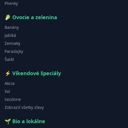
Plienky
🥬
Ovocie a zelenina
Banány
Jablká
Zemiaky
Paradajky
Šalát
⚡
Víkendové špeciály
Akcia
Xxl
Sezónne
Zobraziť všetky zľavy
🌱
Bio a lokálne