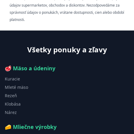
údajov supermarketov, obchodov a diskontov. Nezodpovedáme za
správnosť údajov o ponukách, vrátane dostupnosti, cien alebo období
platnosti.
Všetky ponuky a zľavy
🥩
Mäso a údeniny
Kuracie
Mleté mäso
Rezeň
Klobása
Nárez
🧀
Mliečne výrobky