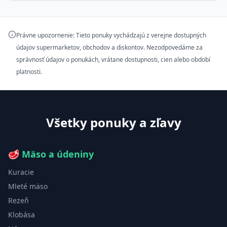
Právne upozornenie: Tieto ponuky vychádzajú z verejne dostupných
údajov supermarketov, obchodov a diskontov. Nezodpovedáme za
správnosť údajov o ponukách, vrátane dostupnosti, cien alebo období
platnosti.
Všetky ponuky a zľavy
🥩
Mäso a údeniny
Kuracie
Mleté mäso
Rezeň
Klobása