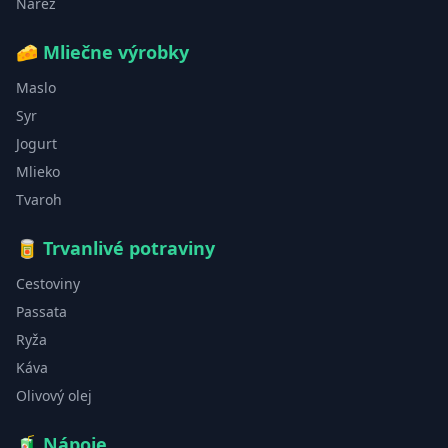
Nárez
🧀
Mliečne výrobky
Maslo
Syr
Jogurt
Mlieko
Tvaroh
🥫
Trvanlivé potraviny
Cestoviny
Passata
Ryža
Káva
Olivový olej
🧃
Nápoje