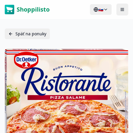
Shoppilisto
🇸🇰
Späť na ponuky