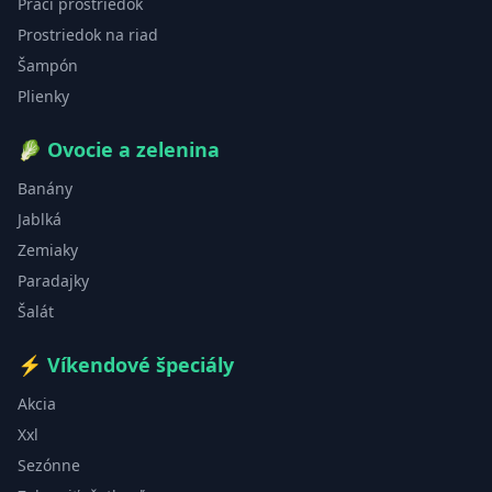
Prací prostriedok
Prostriedok na riad
Šampón
Plienky
🥬
Ovocie a zelenina
Banány
Jablká
Zemiaky
Paradajky
Šalát
⚡
Víkendové špeciály
Akcia
Xxl
Sezónne