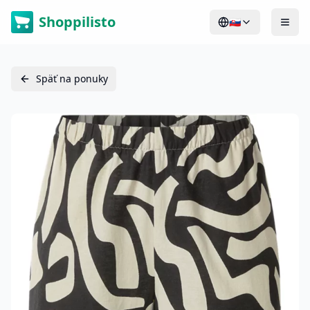
Shoppilisto
🇸🇰
Späť na ponuky