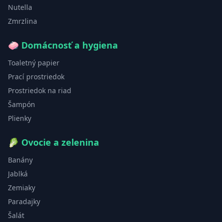
Nutella
Zmrzlina
🧼
Domácnosť a hygiena
Toaletný papier
Prací prostriedok
Prostriedok na riad
Šampón
Plienky
🥬
Ovocie a zelenina
Banány
Jablká
Zemiaky
Paradajky
Šalát