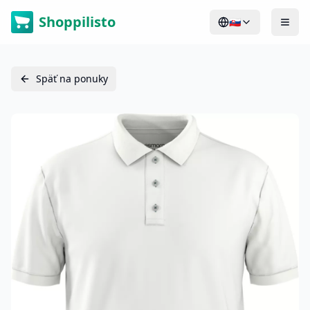
Shoppilisto
🇸🇰
Späť na ponuky