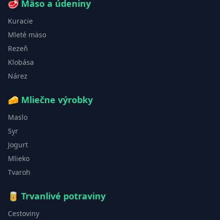
🥩
Mäso a údeniny
Kuracie
Mleté mäso
Rezeň
Klobása
Nárez
🧀
Mliečne výrobky
Maslo
Syr
Jogurt
Mlieko
Tvaroh
🥫
Trvanlivé potraviny
Cestoviny