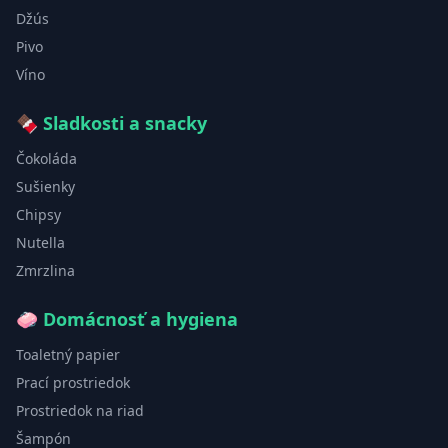
Džús
Pivo
Víno
🍫
Sladkosti a snacky
Čokoláda
Sušienky
Chipsy
Nutella
Zmrzlina
🧼
Domácnosť a hygiena
Toaletný papier
Prací prostriedok
Prostriedok na riad
Šampón