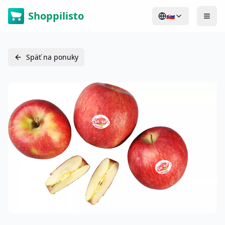
Shoppilisto
🇸🇰
Späť na ponuky