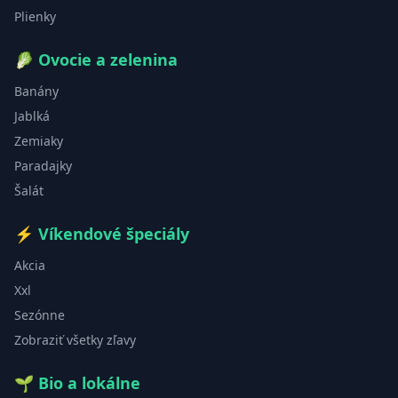
Plienky
🥬
Ovocie a zelenina
Banány
Jablká
Zemiaky
Paradajky
Šalát
⚡
Víkendové špeciály
Akcia
Xxl
Sezónne
Zobraziť všetky zľavy
🌱
Bio a lokálne