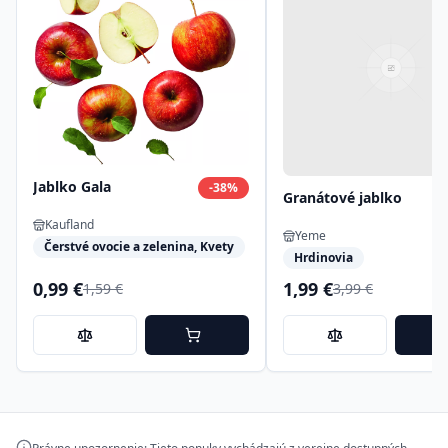
Jablko Gala
-
38
%
Granátové jablko
Kaufland
Yeme
Čerstvé ovocie a zelenina, Kvety
Hrdinovia
0,99 €
1,99 €
1,59 €
3,99 €