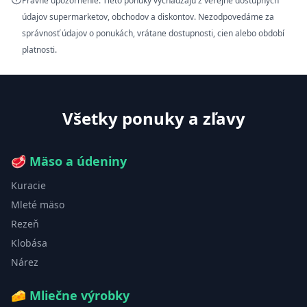
Právne upozornenie: Tieto ponuky vychádzajú z verejne dostupných
údajov supermarketov, obchodov a diskontov. Nezodpovedáme za
správnosť údajov o ponukách, vrátane dostupnosti, cien alebo období
platnosti.
Všetky ponuky a zľavy
🥩
Mäso a údeniny
Kuracie
Mleté mäso
Rezeň
Klobása
Nárez
🧀
Mliečne výrobky