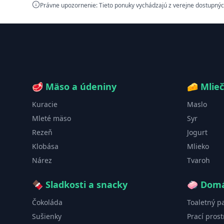
Právne upozornenie: Tieto ponuky vychádzajú z verejne dostupnýc
🥩
Mäso a údeniny
🧀
Mlie
Kuracie
Maslo
Mleté mäso
Syr
Rezeň
Jogurt
Klobása
Mlieko
Nárez
Tvaroh
🍫
Sladkosti a snacky
🧼
Domá
Čokoláda
Toaletný p
Sušienky
Prací prost