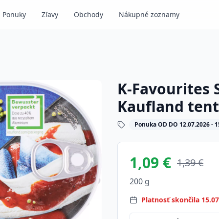
Ponuky
Zľavy
Obchody
Nákupné zoznamy
K-Favourites S
Kaufland ten
Ponuka OD DO 12.07.2026 - 1
1,09 €
1,39 €
200 g
Platnosť skončila 15.0