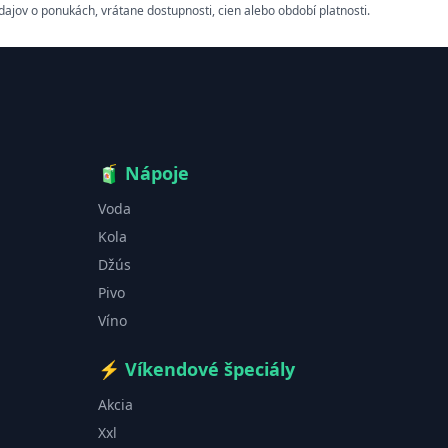
ov o ponukách, vrátane dostupnosti, cien alebo období platnosti.
🧃
Nápoje
Voda
Kola
Džús
Pivo
Víno
⚡
Víkendové špeciály
Akcia
Xxl