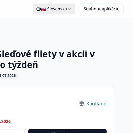
🇸🇰
Slovensko
Stiahnuť aplikáciu
leďové filety v akcii v
to týždeň
5.07.2026
Kaufland
7.2026