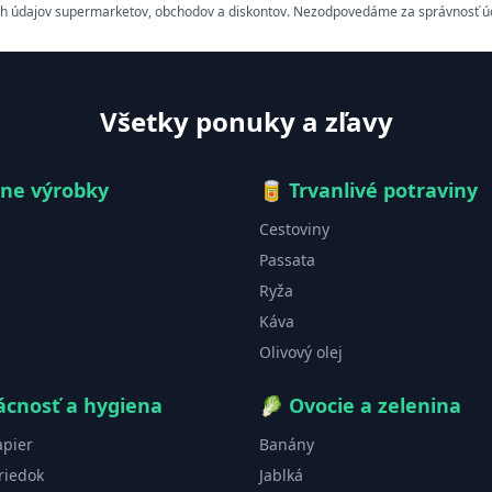
h údajov supermarketov, obchodov a diskontov. Nezodpovedáme za správnosť údaj
Všetky ponuky a zľavy
čne výrobky
🥫
Trvanlivé potraviny
Cestoviny
Passata
Ryža
Káva
Olivový olej
cnosť a hygiena
🥬
Ovocie a zelenina
apier
Banány
riedok
Jablká