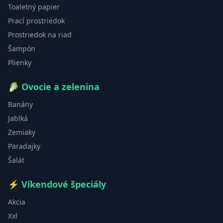
Toaletný papier
Prací prostriedok
Prostriedok na riad
Šampón
Plienky
🥬
Ovocie a zelenina
Banány
Jablká
Zemiaky
Paradajky
Šalát
⚡
Víkendové špeciály
Akcia
Xxl