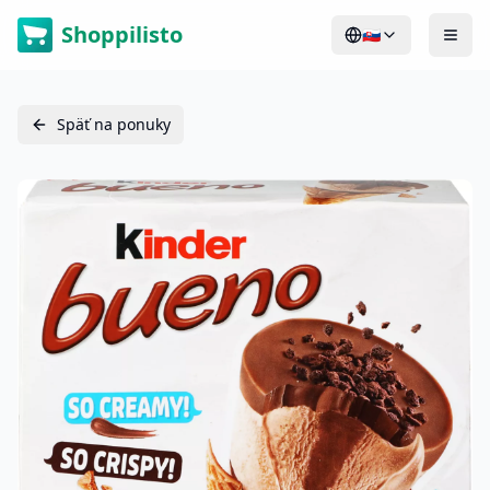
Shoppilisto
🇸🇰
Späť na ponuky