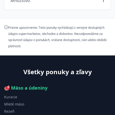
Množstvo
:
1
Právne upozornenie: Tieto ponuky vychádzajú z verejne dostupných
údajov supermarketov, obchodov a diskontov. Nezodpovedáme za
správnosť údajov o ponukách, vrátane dostupnosti, cien alebo období
platnosti.
Všetky ponuky a zľavy
🥩
Mäso a údeniny
Kuracie
Mleté mäso
Rezeň