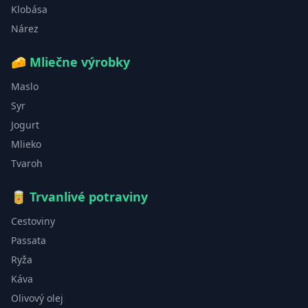
Klobása
Nárez
🧀
Mliečne výrobky
Maslo
Syr
Jogurt
Mlieko
Tvaroh
🥫
Trvanlivé potraviny
Cestoviny
Passata
Ryža
Káva
Olivový olej