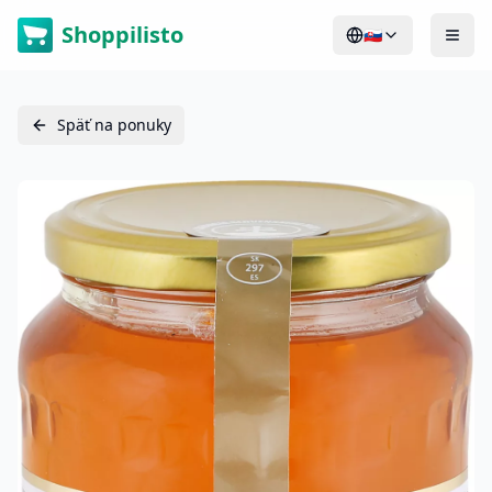
Shoppilisto
🇸🇰
Späť na ponuky