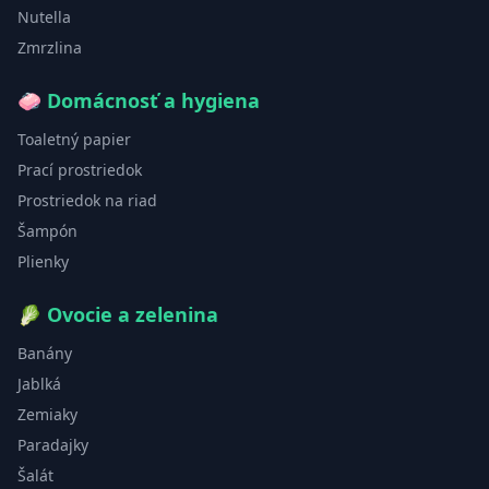
Nutella
Zmrzlina
🧼
Domácnosť a hygiena
Toaletný papier
Prací prostriedok
Prostriedok na riad
Šampón
Plienky
🥬
Ovocie a zelenina
Banány
Jablká
Zemiaky
Paradajky
Šalát