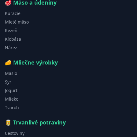
🥩
Mäso a údeniny
Kuracie
Mleté mäso
Rezeň
Klobása
Nárez
🧀
Mliečne výrobky
Maslo
Syr
Jogurt
Mlieko
Tvaroh
🥫
Trvanlivé potraviny
Cestoviny