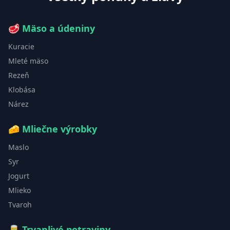
🥩
Mäso a údeniny
Kuracie
Mleté mäso
Rezeň
Klobása
Nárez
🧀
Mliečne výrobky
Maslo
Syr
Jogurt
Mlieko
Tvaroh
🥫
Trvanlivé potraviny