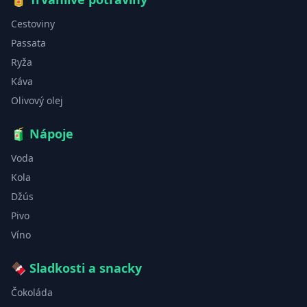
Cestoviny
Passata
Ryža
Káva
Olivový olej
🧃
Nápoje
Voda
Kola
Džús
Pivo
Víno
🍫
Sladkosti a snacky
Čokoláda