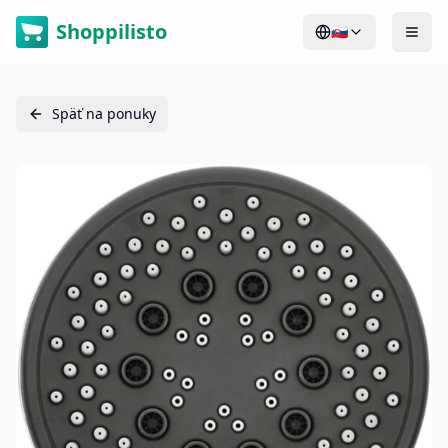
Shoppilisto
🇸🇰
Späť na ponuky