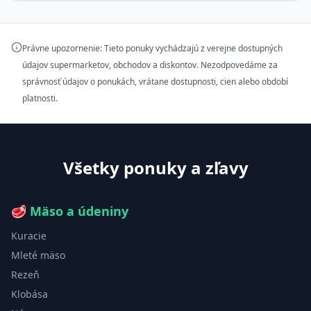
Právne upozornenie: Tieto ponuky vychádzajú z verejne dostupných
údajov supermarketov, obchodov a diskontov. Nezodpovedáme za
správnosť údajov o ponukách, vrátane dostupnosti, cien alebo období
platnosti.
Všetky ponuky a zľavy
🥩
Mäso a údeniny
Kuracie
Mleté mäso
Rezeň
Klobása