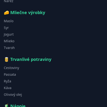
Nárez
🧀
Mliečne výrobky
Maslo
Syr
Jogurt
Mlieko
Tvaroh
🥫
Trvanlivé potraviny
Cestoviny
Passata
Ryža
Káva
Olivový olej
🧃
Nápoje