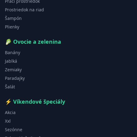
Prací prostriedok
Prostriedok na riad
Šampón
Plienky
🥬
Ovocie a zelenina
Banány
Jablká
Zemiaky
Paradajky
Šalát
⚡
Víkendové špeciály
Akcia
Xxl
Sezónne