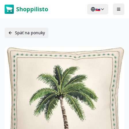
Shoppilisto
🇸🇰
Späť na ponuky