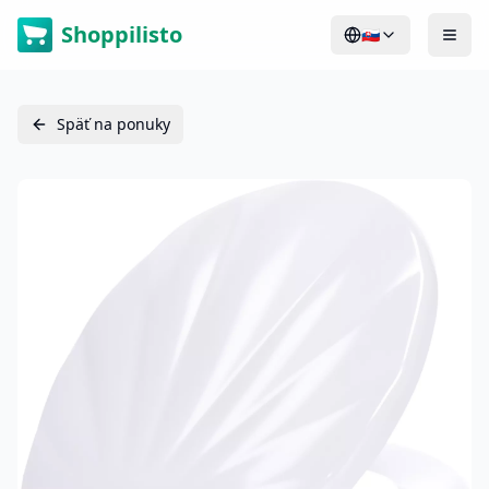
Shoppilisto
🇸🇰
Späť na ponuky