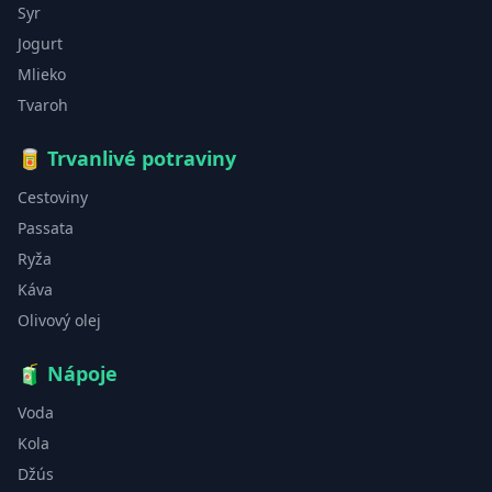
Syr
Jogurt
Mlieko
Tvaroh
🥫
Trvanlivé potraviny
Cestoviny
Passata
Ryža
Káva
Olivový olej
🧃
Nápoje
Voda
Kola
Džús