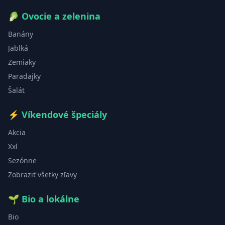
🥬
Ovocie a zelenina
Banány
Jablká
Zemiaky
Paradajky
Šalát
⚡
Víkendové špeciály
Akcia
Xxl
Sezónne
Zobraziť všetky zľavy
🌱
Bio a lokálne
Bio