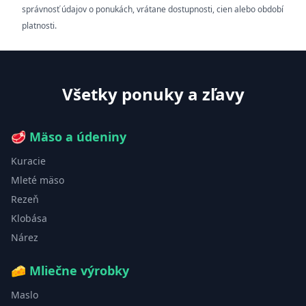
správnosť údajov o ponukách, vrátane dostupnosti, cien alebo období
platnosti.
Všetky ponuky a zľavy
🥩
Mäso a údeniny
Kuracie
Mleté mäso
Rezeň
Klobása
Nárez
🧀
Mliečne výrobky
Maslo