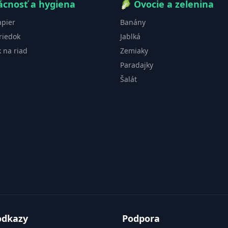
cnosť a hygiena
🥬
Ovocie a zelenina
apier
Banány
riedok
Jablká
k na riad
Zemiaky
Paradajky
Šalát
odkazy
Podpora