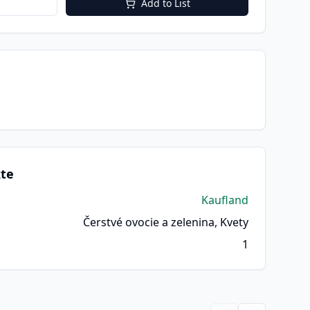
Add to List
kte
Kaufland
Čerstvé ovocie a zelenina, Kvety
1