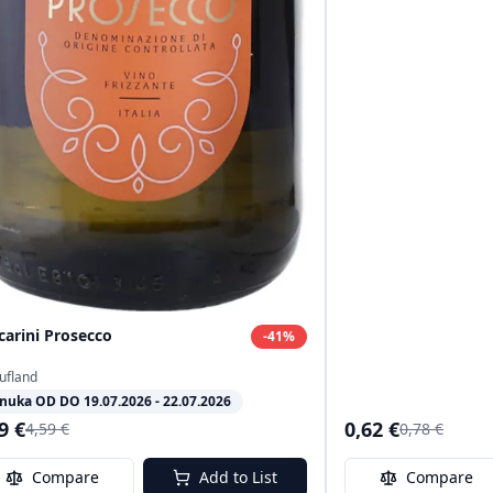
carini Prosecco
-
41
%
ufland
nuka OD DO 19.07.2026 - 22.07.2026
9 €
0,62 €
4,59 €
0,78 €
Compare
Add to List
Compare