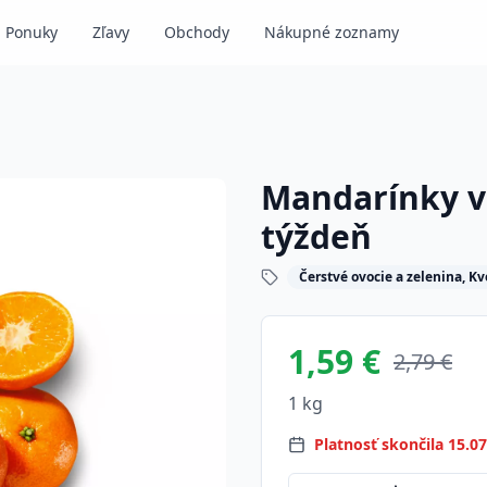
Ponuky
Zľavy
Obchody
Nákupné zoznamy
Mandarínky v 
týždeň
Čerstvé ovocie a zelenina, Kv
1,59 €
2,79 €
1 kg
Platnosť skončila 15.0