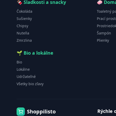
🍫
Sladkosti a snacky
🧼
Domá
Čokoláda
Toaletný p
Sušienky
Prací prost
Chipsy
Prostriedo
Nutella
Šampón
Zmrzlina
Plienky
🌱
Bio a lokálne
Bio
Lokálne
Udržateľné
Všetky bio zľavy
Shoppilisto
Rýchle 