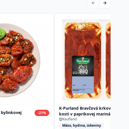
K-Purland Bravčová krkovička bez
 bylinkovej
-
21
%
kosti v paprikovej marináde, 750 g
Kaufland
Mäso, hydina, údeniny