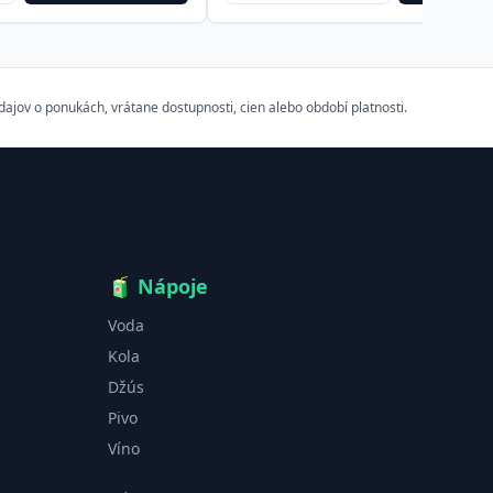
ov o ponukách, vrátane dostupnosti, cien alebo období platnosti.
🧃
Nápoje
Voda
Kola
Džús
Pivo
Víno