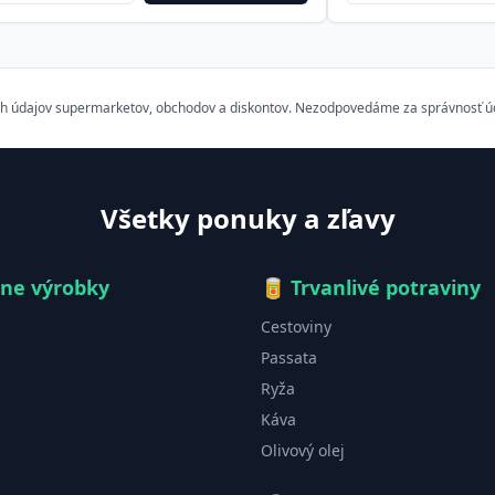
h údajov supermarketov, obchodov a diskontov. Nezodpovedáme za správnosť údaj
Všetky ponuky a zľavy
čne výrobky
🥫
Trvanlivé potraviny
Cestoviny
Passata
Ryža
Káva
Olivový olej