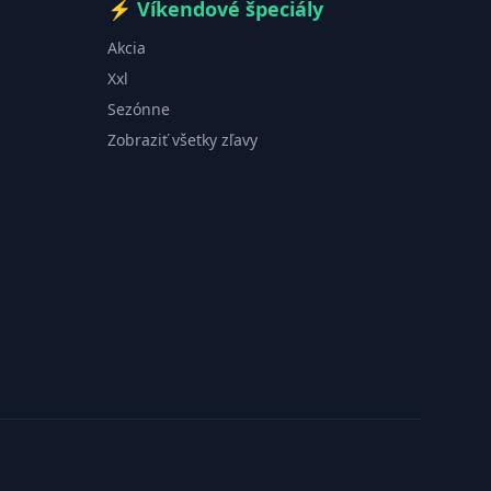
⚡
Víkendové špeciály
Akcia
Xxl
Sezónne
Zobraziť všetky zľavy