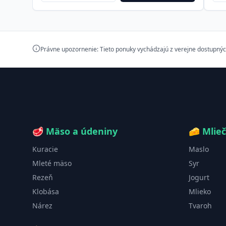
Právne upozornenie: Tieto ponuky vychádzajú z verejne dostupnýc
🥩
Mäso a údeniny
🧀
Mlie
Kuracie
Maslo
Mleté mäso
Syr
Rezeň
Jogurt
Klobása
Mlieko
Nárez
Tvaroh