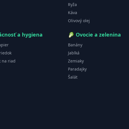
Ryža
Káva
Olivový olej
cnosť a hygiena
🥬
Ovocie a zelenina
apier
Banány
riedok
Jablká
k na riad
Zemiaky
Paradajky
Šalát