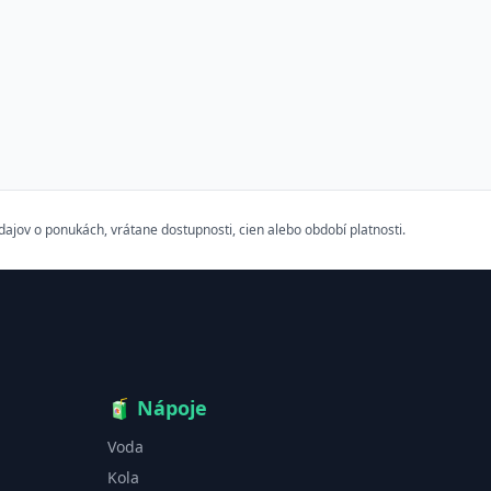
ov o ponukách, vrátane dostupnosti, cien alebo období platnosti.
🧃
Nápoje
Voda
Kola