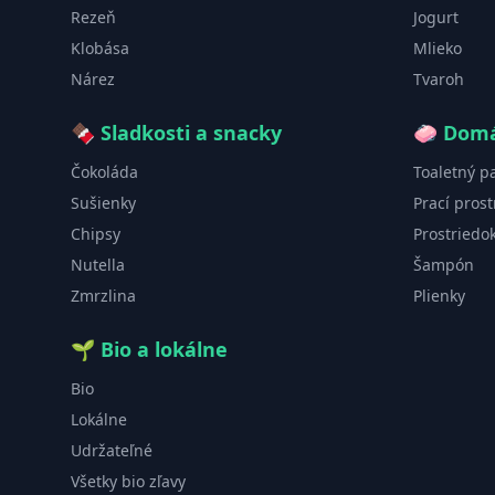
Rezeň
Jogurt
Klobása
Mlieko
Nárez
Tvaroh
🍫
Sladkosti a snacky
🧼
Domá
Čokoláda
Toaletný p
Sušienky
Prací prost
Chipsy
Prostriedo
Nutella
Šampón
Zmrzlina
Plienky
🌱
Bio a lokálne
Bio
Lokálne
Udržateľné
Všetky bio zľavy