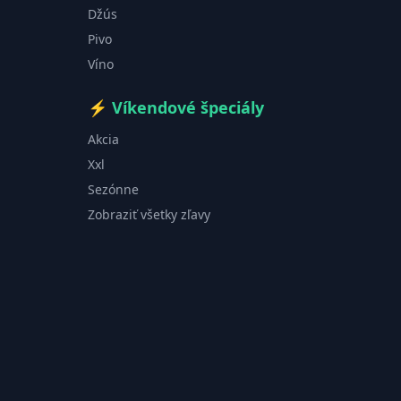
Džús
Pivo
Víno
⚡
Víkendové špeciály
Akcia
Xxl
Sezónne
Zobraziť všetky zľavy