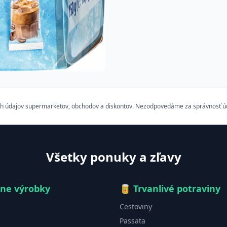
h údajov supermarketov, obchodov a diskontov. Nezodpovedáme za správnosť údaj
Všetky ponuky a zľavy
čne výrobky
🥫
Trvanlivé potraviny
Cestoviny
Passata