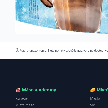
Právne upozornenie: Tieto ponuky vychádzajú z verejne dostupnýc
🥩
Mäso a údeniny
🧀
Mlie
Kuracie
Maslo
Mleté mäso
Syr