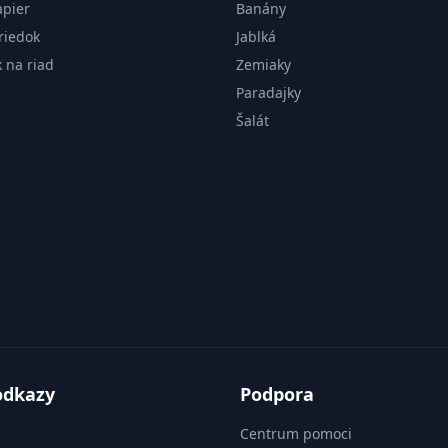
apier
Banány
riedok
Jablká
k na riad
Zemiaky
Paradajky
Šalát
odkazy
Podpora
Centrum pomoci