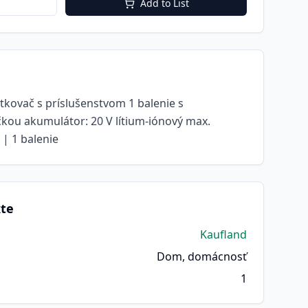
Add to List
utkovač s príslušenstvom 1 balenie s
kou akumulátor: 20 V lítium-iónový max.
| 1 balenie
kte
Kaufland
Dom, domácnosť
1