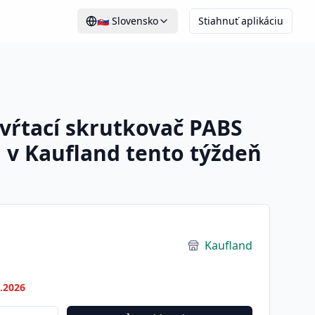
🇸🇰
Slovensko
Stiahnuť aplikáciu
vŕtací skrutkovač PABS
ii v Kaufland tento týždeň
Kaufland
7.2026