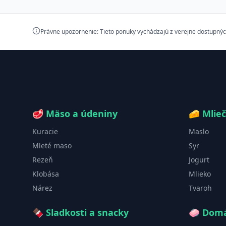
Právne upozornenie: Tieto ponuky vychádzajú z verejne dostupnýc
🥩
Mäso a údeniny
🧀
Mlie
Kuracie
Maslo
Mleté mäso
Syr
Rezeň
Jogurt
Klobása
Mlieko
Nárez
Tvaroh
🍫
Sladkosti a snacky
🧼
Domá