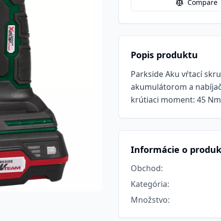
Compare
Popis produktu
Parkside Aku vŕtací skr
akumulátorom a nabíjač
krútiaci moment: 45 Nm 
Informácie o produ
Obchod
:
Kategória
:
Množstvo
: