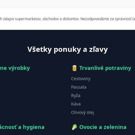
h údajov supermarketov, obchodov a diskontov. Nezodpovedáme za správnosť údaj
Všetky ponuky a zľavy
čne výrobky
🥫
Trvanlivé potraviny
Cestoviny
Passata
Ryža
Káva
Olivový olej
cnosť a hygiena
🥬
Ovocie a zelenina