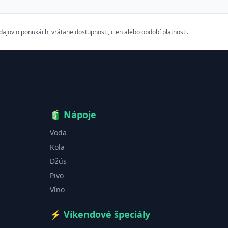
ov o ponukách, vrátane dostupnosti, cien alebo období platnosti.
🧃
Nápoje
Voda
Kola
Džús
Pivo
Víno
⚡
Víkendové špeciály