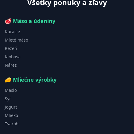
Všetky ponuky a zľavy
🥩
Mäso a údeniny
Kuracie
Mleté mäso
Rezeň
Klobása
Nárez
🧀
Mliečne výrobky
Maslo
Syr
Jogurt
Mlieko
Tvaroh