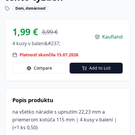
Dom, domácnosť
1,99 €
3,99 €
Kaufland
4 kusy v balen&#237;
Platnosť skončila 15.07.2026
Compare
Add to List
Popis produktu
na všetko náradie s upnutím 22,23 mm a
priemerom kotúča 115 mm | 4 kusy v balení |
(=1 ks 0,50)