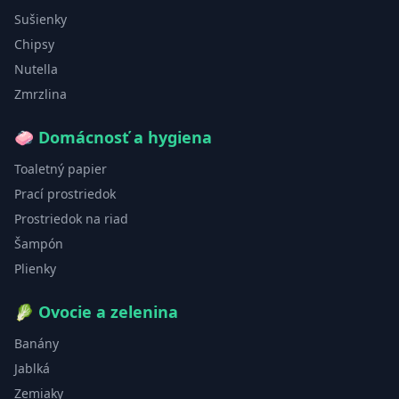
Sušienky
Chipsy
Nutella
Zmrzlina
🧼
Domácnosť a hygiena
Toaletný papier
Prací prostriedok
Prostriedok na riad
Šampón
Plienky
🥬
Ovocie a zelenina
Banány
Jablká
Zemiaky