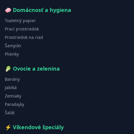
🧼
Domácnosť a hygiena
Toaletný papier
Prací prostriedok
Prostriedok na riad
Šampón
Plienky
🥬
Ovocie a zelenina
Banány
Jablká
Zemiaky
Paradajky
Šalát
⚡
Víkendové špeciály