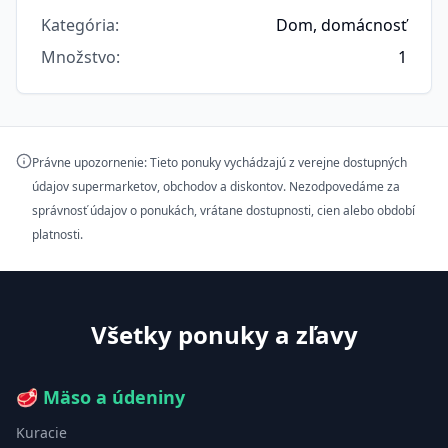
Kategória
:
Dom, domácnosť
Množstvo
:
1
Právne upozornenie: Tieto ponuky vychádzajú z verejne dostupných
údajov supermarketov, obchodov a diskontov. Nezodpovedáme za
správnosť údajov o ponukách, vrátane dostupnosti, cien alebo období
platnosti.
Všetky ponuky a zľavy
🥩
Mäso a údeniny
Kuracie