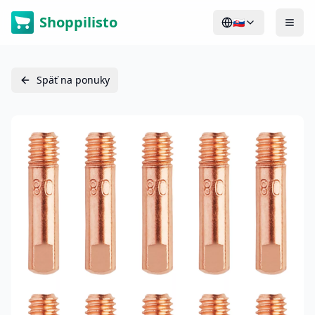
Shoppilisto
🇸🇰
Späť na ponuky