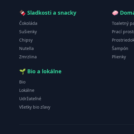
🍫
Sladkosti a snacky
🧼
Domá
Čokoláda
Toaletný p
Sušienky
Prací prost
Chipsy
Prostriedo
Nutella
Šampón
Zmrzlina
Plienky
🌱
Bio a lokálne
Bio
Lokálne
Udržateľné
Všetky bio zľavy