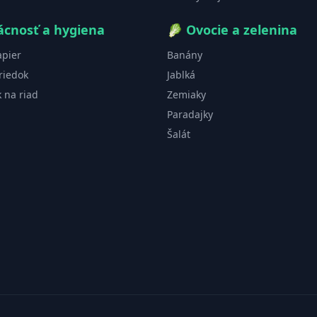
cnosť a hygiena
🥬
Ovocie a zelenina
apier
Banány
riedok
Jablká
k na riad
Zemiaky
Paradajky
Šalát