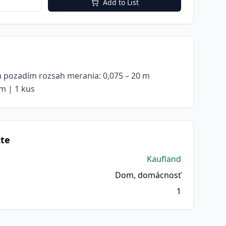
Add to List
m pozadím rozsah merania: 0,075 – 20 m
m | 1 kus
kte
Kaufland
Dom, domácnosť
1