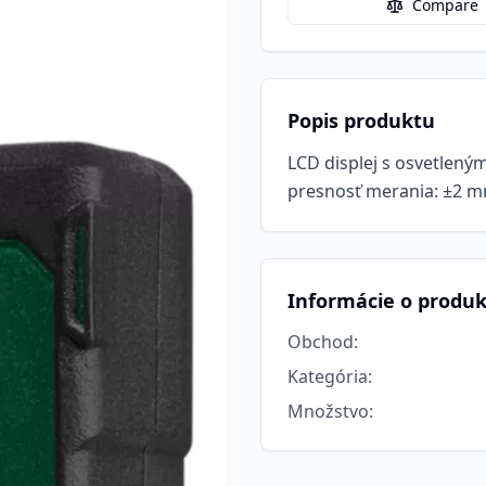
Compare
Popis produktu
LCD displej s osvetlený
presnosť merania: ±2 m
Informácie o produ
Obchod
:
Kategória
:
Množstvo
: