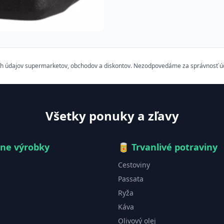
h údajov supermarketov, obchodov a diskontov. Nezodpovedáme za správnosť údaj
Všetky ponuky a zľavy
čne výrobky
🥫
Trvanlivé potraviny
Cestoviny
Passata
Ryža
Káva
Olivový olej