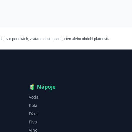
ov o ponukách, vrátane dostupnosti, cien alebo období platnosti.
🧃
Nápoje
Voda
Kola
Džús
Pivo
Víno