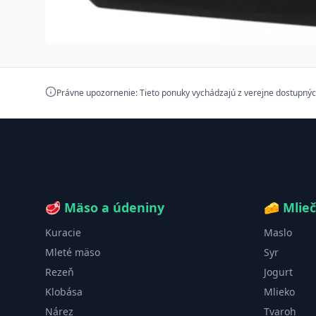
Právne upozornenie: Tieto ponuky vychádzajú z verejne dostupnýc
🥩
Mäso a údeniny
🧀
Mlie
Kuracie
Maslo
Mleté mäso
Syr
Rezeň
Jogurt
Klobása
Mlieko
Nárez
Tvaroh