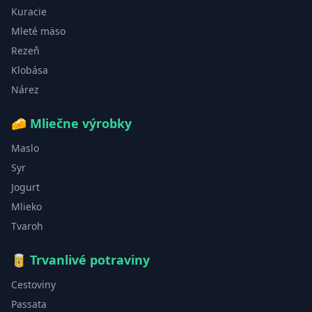
Kuracie
Mleté mäso
Rezeň
Klobása
Nárez
🧀
Mliečne výrobky
Maslo
Syr
Jogurt
Mlieko
Tvaroh
🥫
Trvanlivé potraviny
Cestoviny
Passata