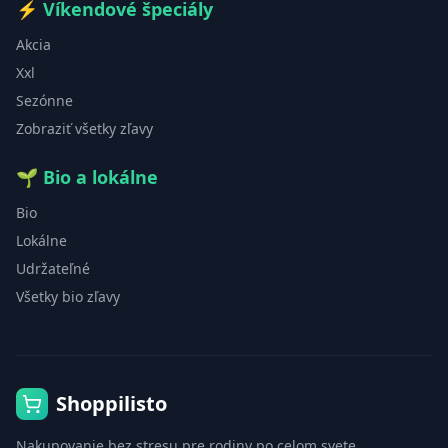
⚡
Víkendové špeciály
Akcia
Xxl
Sezónne
Zobraziť všetky zľavy
🌱
Bio a lokálne
Bio
Lokálne
Udržateľné
Všetky bio zľavy
Shoppilisto
Nakupovanie bez stresu pre rodiny po celom svete.