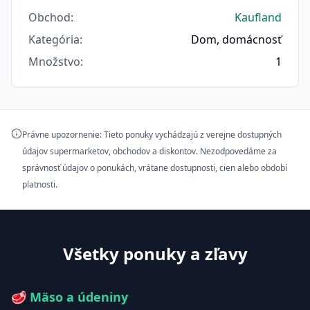
Obchod
:
Kaufland
Kategória
:
Dom, domácnosť
Množstvo
:
1
Právne upozornenie: Tieto ponuky vychádzajú z verejne dostupných
údajov supermarketov, obchodov a diskontov. Nezodpovedáme za
správnosť údajov o ponukách, vrátane dostupnosti, cien alebo období
platnosti.
Všetky ponuky a zľavy
🥩
Mäso a údeniny