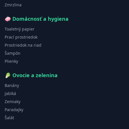
Zmrzlina
🧼
Domácnosť a hygiena
Toaletný papier
Prací prostriedok
Prostriedok na riad
Šampón
Plienky
🥬
Ovocie a zelenina
Banány
Jablká
Zemiaky
Paradajky
Šalát