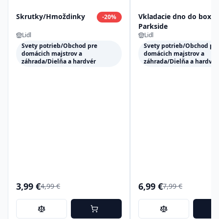
Skrutky/Hmoždinky
Vkladacie dno do boxu
-
20
%
Parkside
Lidl
Lidl
Svety potrieb/Obchod pre
Svety potrieb/Obchod pr
domácich majstrov a
domácich majstrov a
záhrada/Dielňa a hardvér
záhrada/Dielňa a hardvér
3,99 €
6,99 €
4,99 €
7,99 €