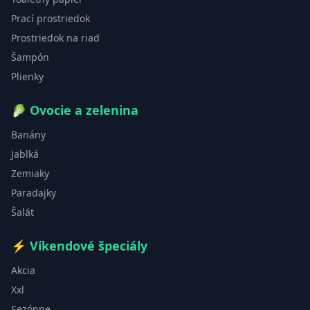
Prací prostriedok
Prostriedok na riad
Šampón
Plienky
🥬
Ovocie a zelenina
Banány
Jablká
Zemiaky
Paradajky
Šalát
⚡
Víkendové špeciály
Akcia
Xxl
Sezónne