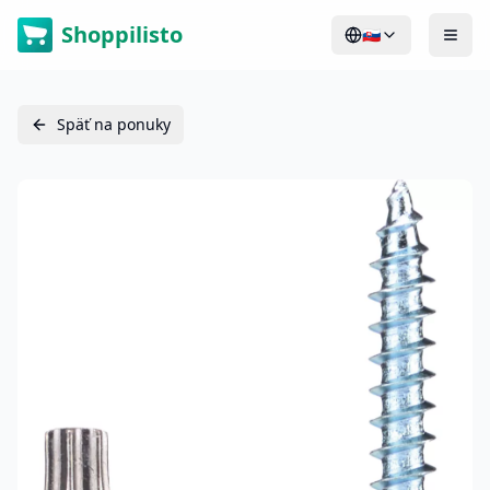
Shoppilisto
🇸🇰
Späť na ponuky