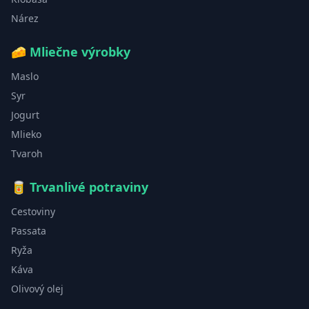
Nárez
🧀
Mliečne výrobky
Maslo
Syr
Jogurt
Mlieko
Tvaroh
🥫
Trvanlivé potraviny
Cestoviny
Passata
Ryža
Káva
Olivový olej