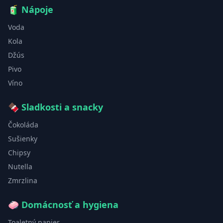
🧃
Nápoje
Voda
Kola
Džús
Pivo
Víno
🍫
Sladkosti a snacky
Čokoláda
Sušienky
Chipsy
Nutella
Zmrzlina
🧼
Domácnosť a hygiena
Toaletný papier