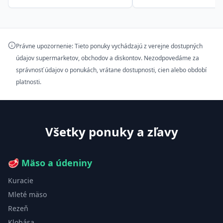
Právne upozornenie: Tieto ponuky vychádzajú z verejne dostupných
údajov supermarketov, obchodov a diskontov. Nezodpovedáme za
správnosť údajov o ponukách, vrátane dostupnosti, cien alebo období
platnosti.
Všetky ponuky a zľavy
🥩
Mäso a údeniny
Kuracie
Mleté mäso
Rezeň
Klobása