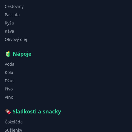
Cestoviny
Passata
Ryža
Káva
Olivový olej
🧃
Nápoje
Voda
Kola
Džús
Pivo
Víno
🍫
Sladkosti a snacky
Čokoláda
Sušienky