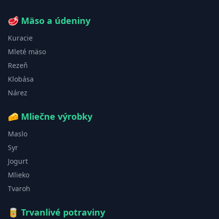
🥩
Mäso a údeniny
Kuracie
Mleté mäso
Rezeň
Klobása
Nárez
🧀
Mliečne výrobky
Maslo
Syr
Jogurt
Mlieko
Tvaroh
🥫
Trvanlivé potraviny