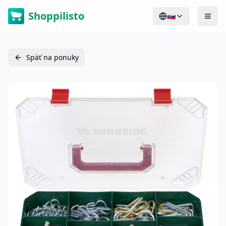
Shoppilisto
🇸🇰
Späť na ponuky