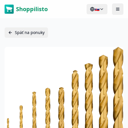
Shoppilisto
🇸🇰
Späť na ponuky