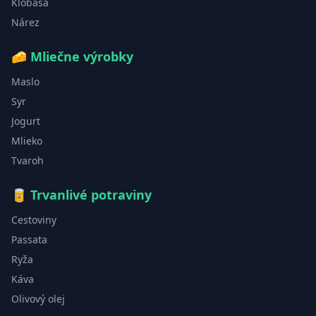
Klobása
Nárez
🧀
Mliečne výrobky
Maslo
Syr
Jogurt
Mlieko
Tvaroh
🥫
Trvanlivé potraviny
Cestoviny
Passata
Ryža
Káva
Olivový olej