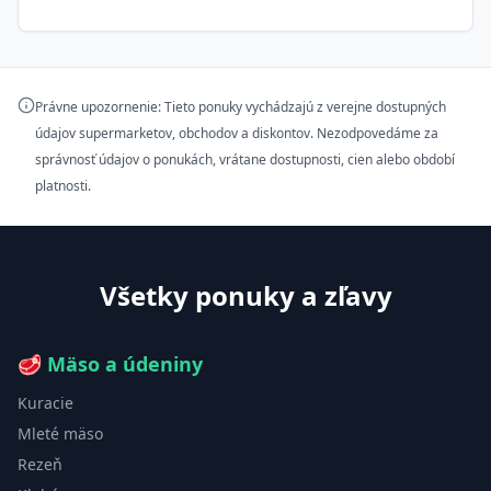
Právne upozornenie: Tieto ponuky vychádzajú z verejne dostupných
údajov supermarketov, obchodov a diskontov. Nezodpovedáme za
správnosť údajov o ponukách, vrátane dostupnosti, cien alebo období
platnosti.
Všetky ponuky a zľavy
🥩
Mäso a údeniny
Kuracie
Mleté mäso
Rezeň