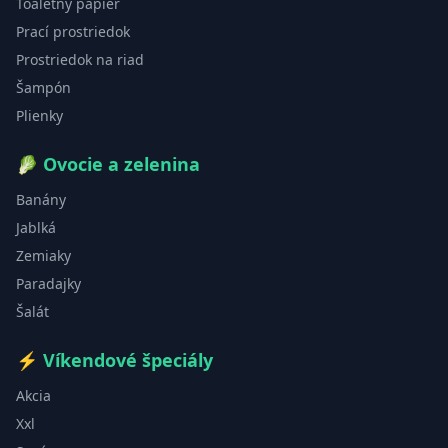
Toaletný papier
Prací prostriedok
Prostriedok na riad
Šampón
Plienky
🥬
Ovocie a zelenina
Banány
Jablká
Zemiaky
Paradajky
Šalát
⚡
Víkendové špeciály
Akcia
Xxl