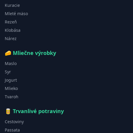
Kuracie
Mleté mäso
Rezeň
Klobása
Nárez
🧀
Mliečne výrobky
Maslo
Syr
Jogurt
Mlieko
Tvaroh
🥫
Trvanlivé potraviny
Cestoviny
Passata