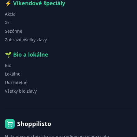
⚡
Víkendové špeciály
Akcia
Xxl
Sezónne
Zobraziť všetky zľavy
🌱
Bio a lokálne
Bio
Lokálne
Udržateľné
Všetky bio zľavy
Shoppilisto
Nakupovanie bez stresu pre rodiny po celom svete.