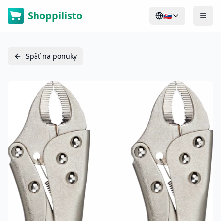
Shoppilisto
🇸🇰
Späť na ponuky