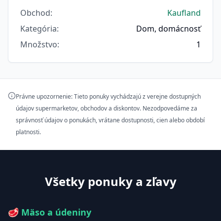
Obchod
:
Kaufland
Kategória
:
Dom, domácnosť
Množstvo
:
1
Právne upozornenie: Tieto ponuky vychádzajú z verejne dostupných
údajov supermarketov, obchodov a diskontov. Nezodpovedáme za
správnosť údajov o ponukách, vrátane dostupnosti, cien alebo období
platnosti.
Všetky ponuky a zľavy
🥩
Mäso a údeniny