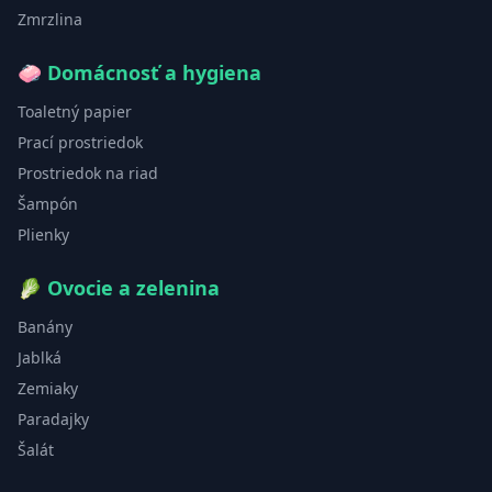
Zmrzlina
🧼
Domácnosť a hygiena
Toaletný papier
Prací prostriedok
Prostriedok na riad
Šampón
Plienky
🥬
Ovocie a zelenina
Banány
Jablká
Zemiaky
Paradajky
Šalát