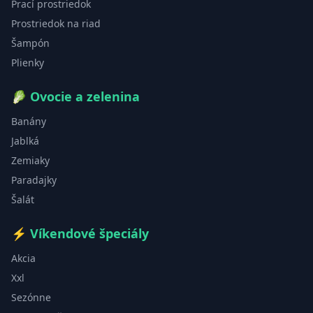
Prací prostriedok
Prostriedok na riad
Šampón
Plienky
🥬
Ovocie a zelenina
Banány
Jablká
Zemiaky
Paradajky
Šalát
⚡
Víkendové špeciály
Akcia
Xxl
Sezónne