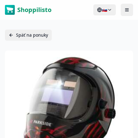
Shoppilisto
🇸🇰
Späť na ponuky