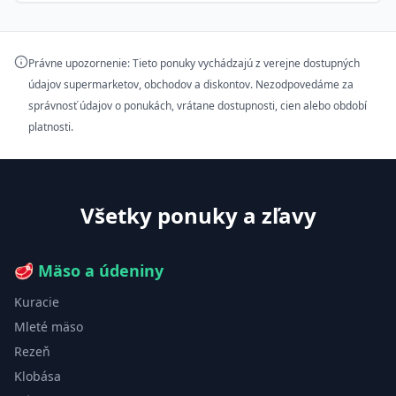
Právne upozornenie: Tieto ponuky vychádzajú z verejne dostupných
údajov supermarketov, obchodov a diskontov. Nezodpovedáme za
správnosť údajov o ponukách, vrátane dostupnosti, cien alebo období
platnosti.
Všetky ponuky a zľavy
🥩
Mäso a údeniny
Kuracie
Mleté mäso
Rezeň
Klobása