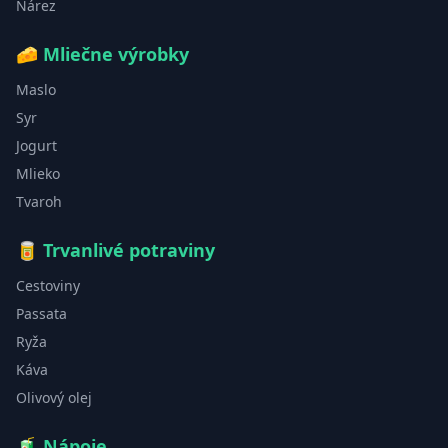
Nárez
🧀
Mliečne výrobky
Maslo
Syr
Jogurt
Mlieko
Tvaroh
🥫
Trvanlivé potraviny
Cestoviny
Passata
Ryža
Káva
Olivový olej
🧃
Nápoje