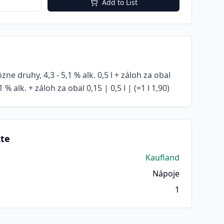
Add to List
zne druhy, 4,3 - 5,1 % alk. 0,5 l + záloh za obal
 % alk. + záloh za obal 0,15 | 0,5 l | (=1 l 1,90)
kte
Kaufland
Nápoje
1