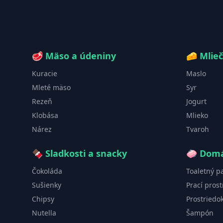
🥩
Mäso a údeniny
🧀
Mlie
Kuracie
Maslo
Mleté mäso
Syr
Rezeň
Jogurt
Klobása
Mlieko
Nárez
Tvaroh
🍫
Sladkosti a snacky
🧼
Domá
Čokoláda
Toaletný p
Sušienky
Prací prost
Chipsy
Prostriedo
Nutella
Šampón