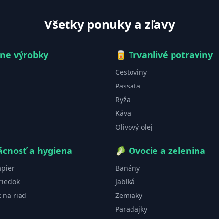
Všetky ponuky a zľavy
čne výrobky
🥫
Trvanlivé potraviny
Cestoviny
Passata
Ryža
Káva
Olivový olej
cnosť a hygiena
🥬
Ovocie a zelenina
apier
Banány
riedok
Jablká
k na riad
Zemiaky
Paradajky