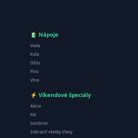
🧃
Nápoje
Voda
Kola
Džús
Pivo
Víno
⚡
Víkendové špeciály
Akcia
Xxl
Sezónne
Zobraziť všetky zľavy