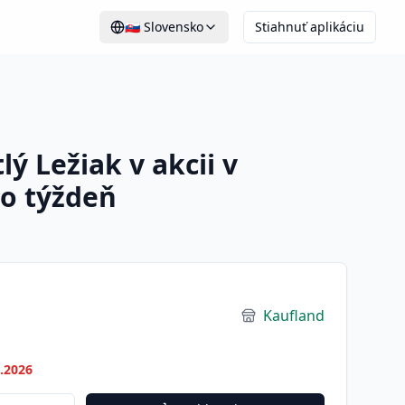
🇸🇰
Slovensko
Stiahnuť aplikáciu
ý Ležiak v akcii v
to týždeň
Kaufland
7.2026