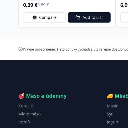
0,39 €
6,9
0,59 €
Compare
Add to List
Právne upozornenie: Tieto ponuky vychádzajú z verejne dostupnýc
🥩
Mäso a údeniny
🧀
Mlie
Kuracie
Maslo
Mleté mäso
Syr
Rezeň
Jogurt