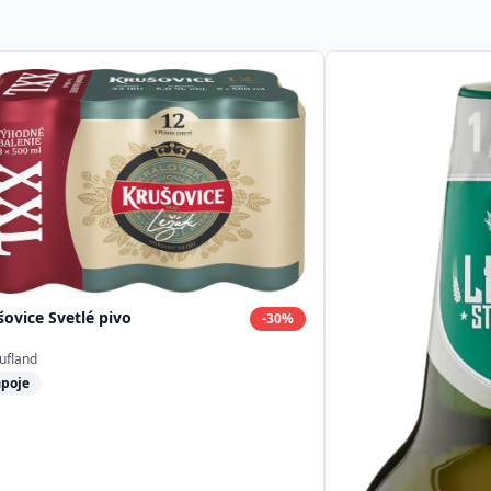
šovice Svetlé pivo
-
30
%
ufland
poje