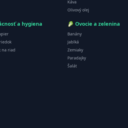
Káva
Olivový olej
cnosť a hygiena
🥬
Ovocie a zelenina
apier
Banány
riedok
Jablká
k na riad
Zemiaky
Paradajky
Šalát