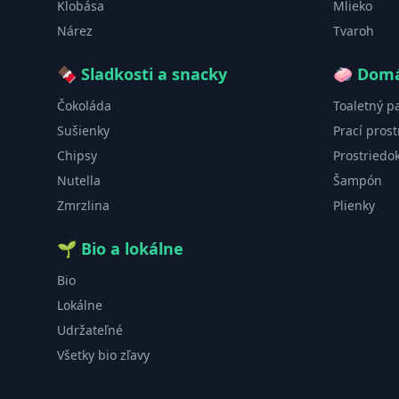
Klobása
Mlieko
Nárez
Tvaroh
🍫
Sladkosti a snacky
🧼
Domá
Čokoláda
Toaletný p
Sušienky
Prací prost
Chipsy
Prostriedo
Nutella
Šampón
Zmrzlina
Plienky
🌱
Bio a lokálne
Bio
Lokálne
Udržateľné
Všetky bio zľavy