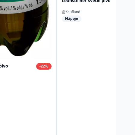
Leonsteiner Svetlé pivo
Kaufland
Nápoje
pivo
-
22
%