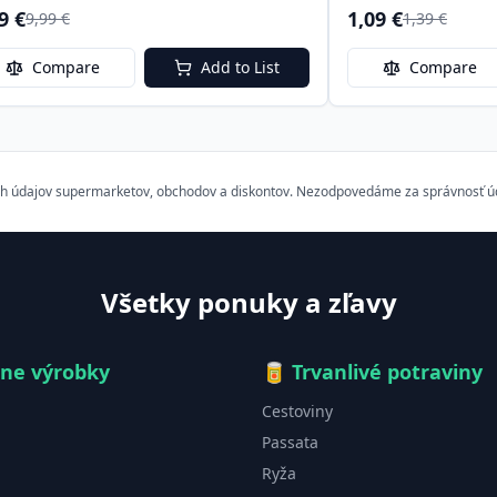
9 €
1,09 €
9,99 €
1,39 €
Compare
Add to List
Compare
h údajov supermarketov, obchodov a diskontov. Nezodpovedáme za správnosť údaj
Všetky ponuky a zľavy
čne výrobky
🥫
Trvanlivé potraviny
Cestoviny
Passata
Ryža