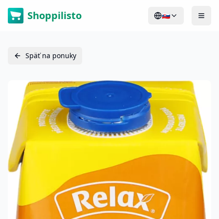
Shoppilisto
🇸🇰
Späť na ponuky