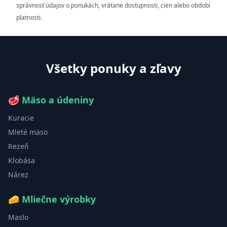
správnosť údajov o ponukách, vrátane dostupnosti, cien alebo období
platnosti.
Všetky ponuky a zľavy
🥩
Mäso a údeniny
Kuracie
Mleté mäso
Rezeň
Klobása
Nárez
🧀
Mliečne výrobky
Maslo