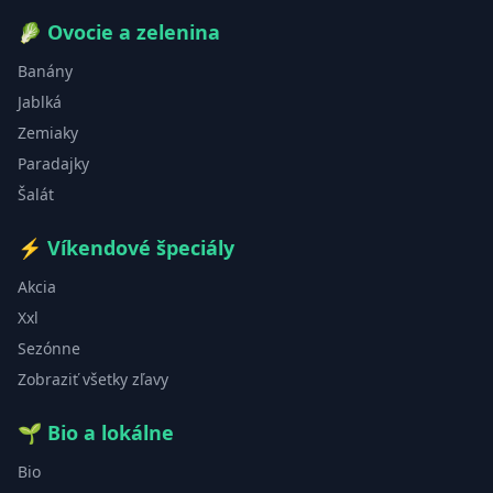
🥬
Ovocie a zelenina
Banány
Jablká
Zemiaky
Paradajky
Šalát
⚡
Víkendové špeciály
Akcia
Xxl
Sezónne
Zobraziť všetky zľavy
🌱
Bio a lokálne
Bio