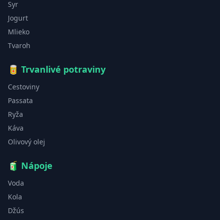
Syr
Jogurt
Mlieko
Tvaroh
🥫
Trvanlivé potraviny
Cestoviny
Passata
Ryža
Káva
Olivový olej
🧃
Nápoje
Voda
Kola
Džús