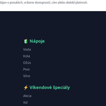
ov o ponukách, vrátane dostupnosti, cien alebo období platnosti.
🧃
Nápoje
Voda
Kola
Džús
Pivo
Víno
⚡
Víkendové špeciály
Akcia
Xxl