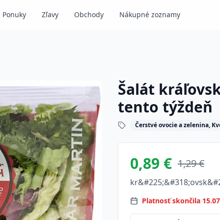
Ponuky
Zľavy
Obchody
Nákupné zoznamy
Šalát kráľovsk
tento týždeň
Čerstvé ovocie a zelenina, Kv
0,89 €
1,29 €
kr&#225;&#318;ovsk&#25
Platnosť skončila 15.0