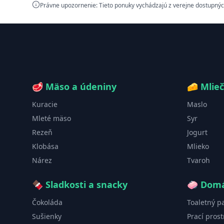
Právne upozornenie: Tieto ponuky vychádzajú z verejne dostupnýc
🥩
Mäso a údeniny
🧀
Mlie
Kuracie
Maslo
Mleté mäso
Syr
Rezeň
Jogurt
Klobása
Mlieko
Nárez
Tvaroh
🍫
Sladkosti a snacky
🧼
Domá
Čokoláda
Toaletný p
Sušienky
Prací prost