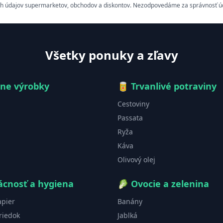
h údajov supermarketov, obchodov a diskontov. Nezodpovedáme za správnosť údaj
Všetky ponuky a zľavy
čne výrobky
🥫
Trvanlivé potraviny
Cestoviny
Passata
Ryža
Káva
Olivový olej
cnosť a hygiena
🥬
Ovocie a zelenina
apier
Banány
riedok
Jablká