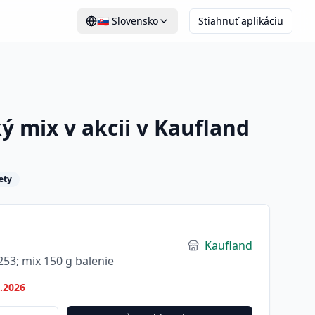
🇸🇰
Slovensko
Stiahnuť aplikáciu
ý mix v akcii v Kaufland
ety
Kaufland
3; mix 150 g balenie
7.2026