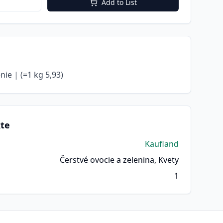
Add to List
nie | (=1 kg 5,93)
kte
Kaufland
Čerstvé ovocie a zelenina, Kvety
1