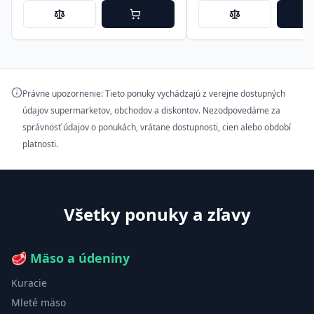
Právne upozornenie: Tieto ponuky vychádzajú z verejne dostupných
údajov supermarketov, obchodov a diskontov. Nezodpovedáme za
správnosť údajov o ponukách, vrátane dostupnosti, cien alebo období
platnosti.
Všetky ponuky a zľavy
🥩
Mäso a údeniny
Kuracie
Mleté mäso