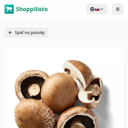
Shoppilisto
🇸🇰
Späť na ponuky