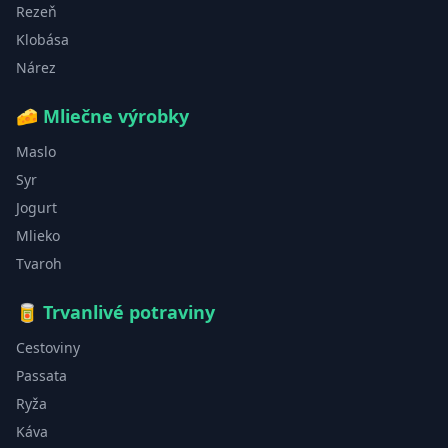
Rezeň
Klobása
Nárez
🧀
Mliečne výrobky
Maslo
Syr
Jogurt
Mlieko
Tvaroh
🥫
Trvanlivé potraviny
Cestoviny
Passata
Ryža
Káva