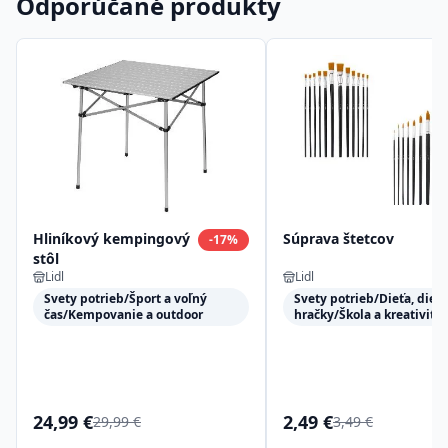
Odporúčané produkty
Hliníkový kempingový
Súprava štetcov
-
17
%
stôl
Lidl
Lidl
Svety potrieb/Šport a voľný
Svety potrieb/Dieťa, dieťa
čas/Kempovanie a outdoor
hračky/Škola a kreativita
24,99 €
2,49 €
29,99 €
3,49 €