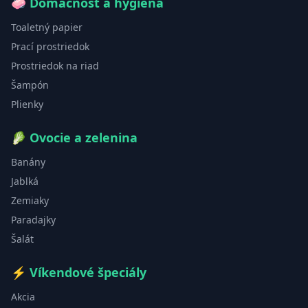
🧼
Domácnosť a hygiena
Toaletný papier
Prací prostriedok
Prostriedok na riad
Šampón
Plienky
🥬
Ovocie a zelenina
Banány
Jablká
Zemiaky
Paradajky
Šalát
⚡
Víkendové špeciály
Akcia