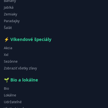
Banány
Jablká
Zemiaky
Paradajky
Šalát
⚡
Víkendové špeciály
Akcia
Xxl
Sezónne
Zobraziť všetky zľavy
🌱
Bio a lokálne
Bio
Lokálne
Udržateľné