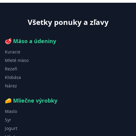
Všetky ponuky a zľavy
🥩
Mäso a údeniny
Kuracie
Mleté mäso
Rezeň
Klobása
Nárez
🧀
Mliečne výrobky
Maslo
Syr
Jogurt