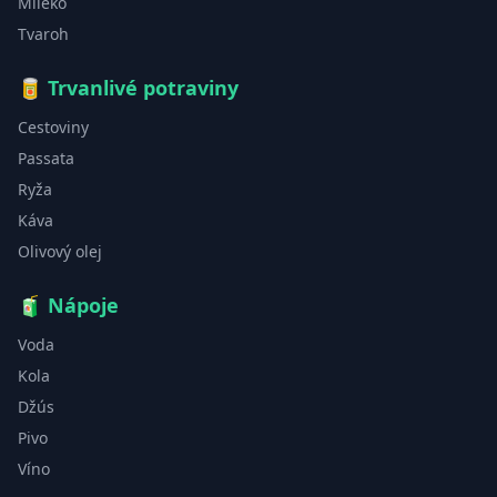
Mlieko
Tvaroh
🥫
Trvanlivé potraviny
Cestoviny
Passata
Ryža
Káva
Olivový olej
🧃
Nápoje
Voda
Kola
Džús
Pivo
Víno