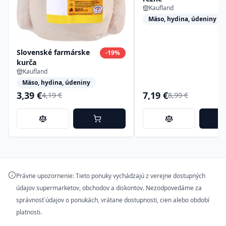
Kaufland
Mäso, hydina, údeniny
Slovenské farmárske
-
19
%
kurča
Kaufland
Mäso, hydina, údeniny
3,39 €
7,19 €
4,19 €
8,99 €
Právne upozornenie: Tieto ponuky vychádzajú z verejne dostupných
údajov supermarketov, obchodov a diskontov. Nezodpovedáme za
správnosť údajov o ponukách, vrátane dostupnosti, cien alebo období
platnosti.