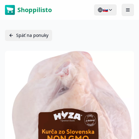
Shoppilisto
🇸🇰
Späť na ponuky