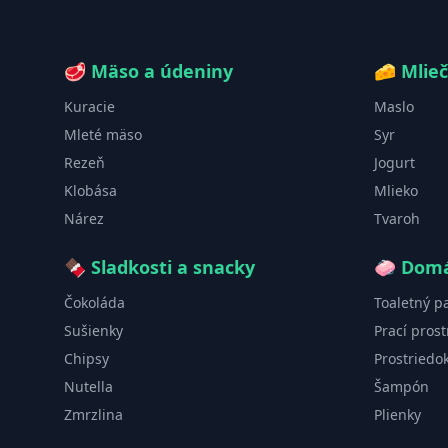
🥩
Mäso a údeniny
🧀
Mlie
Kuracie
Maslo
Mleté mäso
Syr
Rezeň
Jogurt
Klobása
Mlieko
Nárez
Tvaroh
🍫
Sladkosti a snacky
🧼
Domá
Čokoláda
Toaletný p
Sušienky
Prací prost
Chipsy
Prostriedo
Nutella
Šampón
Zmrzlina
Plienky