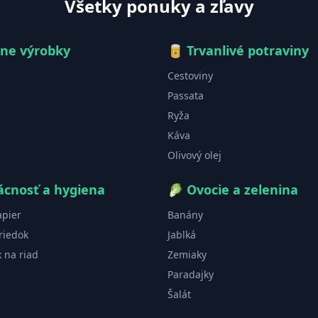
Všetky ponuky a zľavy
čne výrobky
🥫
Trvanlivé potraviny
Cestoviny
Passata
Ryža
Káva
Olivový olej
cnosť a hygiena
🥬
Ovocie a zelenina
apier
Banány
riedok
Jablká
k na riad
Zemiaky
Paradajky
Šalát