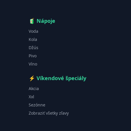
🧃
Nápoje
Voda
Kola
Džús
Pivo
Víno
⚡
Víkendové špeciály
Akcia
Xxl
Sezónne
Zobraziť všetky zľavy