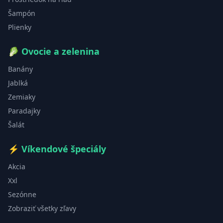
Šampón
Plienky
🥬
Ovocie a zelenina
Banány
Jablká
Zemiaky
Paradajky
Šalát
⚡
Víkendové špeciály
Akcia
Xxl
Sezónne
Zobraziť všetky zľavy