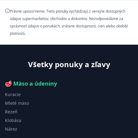
Právne upozornenie: Tieto ponuky vychádzajú z verejne dostupných
údajov supermarketov, obchodov a diskontov. Nezodpovedáme za
správnosť údajov o ponukách, vrátane dostupnosti, cien alebo období
platnosti.
Všetky ponuky a zľavy
🥩
Mäso a údeniny
Kuracie
Mleté mäso
Rezeň
Klobása
Nárez