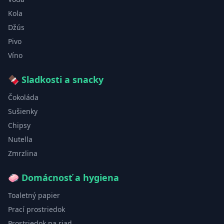
Kola
Džús
Pivo
Víno
🍫
Sladkosti a snacky
Čokoláda
Sušienky
Chipsy
Nutella
Zmrzlina
🧼
Domácnosť a hygiena
Toaletný papier
Prací prostriedok
Prostriedok na riad