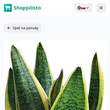
Shoppilisto
🇸🇰
Späť na ponuky