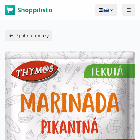
Shoppilisto
🇸🇰
Späť na ponuky