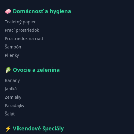
🧼
Domácnosť a hygiena
Toaletný papier
Prací prostriedok
Prostriedok na riad
Šampón
Plienky
🥬
Ovocie a zelenina
Banány
Jablká
Zemiaky
Paradajky
Šalát
⚡
Víkendové špeciály