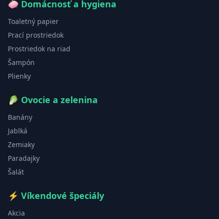
🧼
Domácnosť a hygiena
Toaletný papier
Prací prostriedok
Prostriedok na riad
Šampón
Plienky
🥬
Ovocie a zelenina
Banány
Jablká
Zemiaky
Paradajky
Šalát
⚡
Víkendové špeciály
Akcia