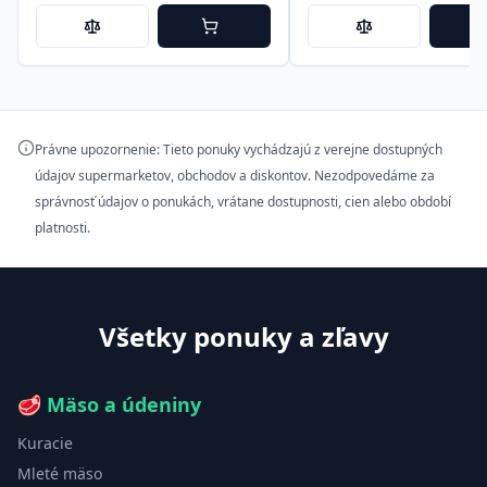
Právne upozornenie: Tieto ponuky vychádzajú z verejne dostupných
údajov supermarketov, obchodov a diskontov. Nezodpovedáme za
správnosť údajov o ponukách, vrátane dostupnosti, cien alebo období
platnosti.
Všetky ponuky a zľavy
🥩
Mäso a údeniny
Kuracie
Mleté mäso