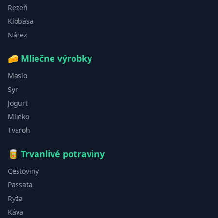
Rezeň
Klobása
Nárez
🧀
Mliečne výrobky
Maslo
Syr
Jogurt
Mlieko
Tvaroh
🥫
Trvanlivé potraviny
Cestoviny
Passata
Ryža
Káva