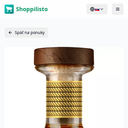
Shoppilisto
🇸🇰
Späť na ponuky