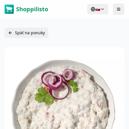
Shoppilisto
🇸🇰
Späť na ponuky