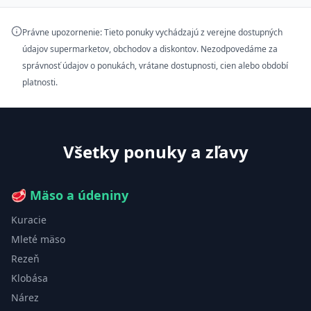
Právne upozornenie: Tieto ponuky vychádzajú z verejne dostupných
údajov supermarketov, obchodov a diskontov. Nezodpovedáme za
správnosť údajov o ponukách, vrátane dostupnosti, cien alebo období
platnosti.
Všetky ponuky a zľavy
🥩
Mäso a údeniny
Kuracie
Mleté mäso
Rezeň
Klobása
Nárez