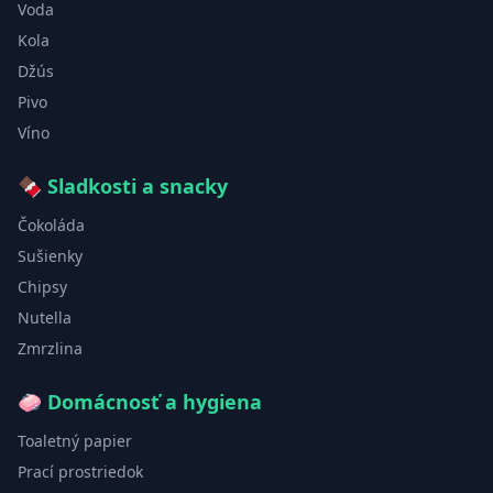
Voda
Kola
Džús
Pivo
Víno
🍫
Sladkosti a snacky
Čokoláda
Sušienky
Chipsy
Nutella
Zmrzlina
🧼
Domácnosť a hygiena
Toaletný papier
Prací prostriedok