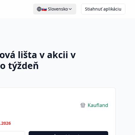
🇸🇰
Slovensko
Stiahnuť aplikáciu
vá lišta v akcii v
to týždeň
Kaufland
7.2026