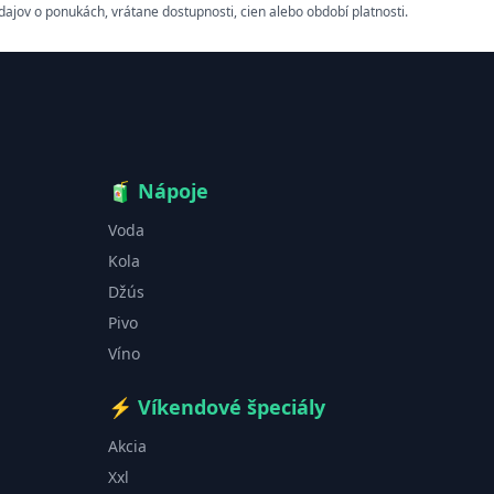
ov o ponukách, vrátane dostupnosti, cien alebo období platnosti.
🧃
Nápoje
Voda
Kola
Džús
Pivo
Víno
⚡
Víkendové špeciály
Akcia
Xxl