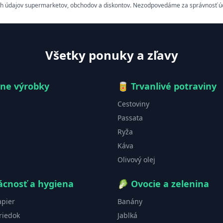
h údajov supermarketov, obchodov a diskontov. Nezodpovedáme za správnosť údaj
Všetky ponuky a zľavy
čne výrobky
🥫
Trvanlivé potraviny
Cestoviny
Passata
Ryža
Káva
Olivový olej
cnosť a hygiena
🥬
Ovocie a zelenina
apier
Banány
riedok
Jablká