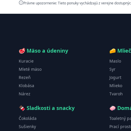
Právne upozornenie: Tieto ponuky vychádzajú z verejne dostupnýc
🥩
Mäso a údeniny
🧀
Mlie
Kuracie
Maslo
Mleté mäso
Syr
Rezeň
Jogurt
Klobása
Mlieko
Nárez
Tvaroh
🍫
Sladkosti a snacky
🧼
Domá
Čokoláda
Toaletný p
Sušienky
Prací prost