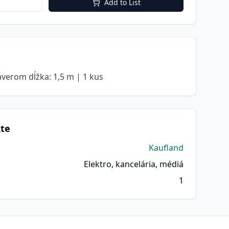
Add to List
áverom dĺžka: 1,5 m | 1 kus
kte
Kaufland
Elektro, kancelária, médiá
1