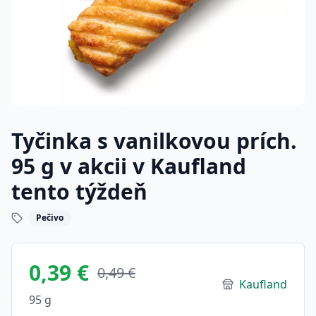
Tyčinka s vanilkovou prích.
95 g v akcii v Kaufland
tento týždeň
Pečivo
0,39 €
0,49 €
Kaufland
95 g