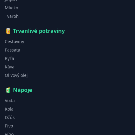
Mlieko
Tvaroh
🥫
Trvanlivé potraviny
Cestoviny
Passata
Ryža
Káva
Olivový olej
🧃
Nápoje
Voda
Kola
Džús
Pivo
Víno