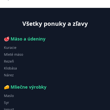
Všetky ponuky a zľavy
🥩
Mäso a údeniny
Kuracie
Mleté mäso
Rezeň
Klobása
Nárez
🧀
Mliečne výrobky
Maslo
Syr
Jogurt