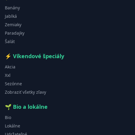
Banány
Jablká
Zemiaky
Paradajky
Šalát
⚡
Víkendové špeciály
Akcia
Xxl
Sezónne
Zobraziť všetky zľavy
🌱
Bio a lokálne
Bio
Lokálne
Udržateľné