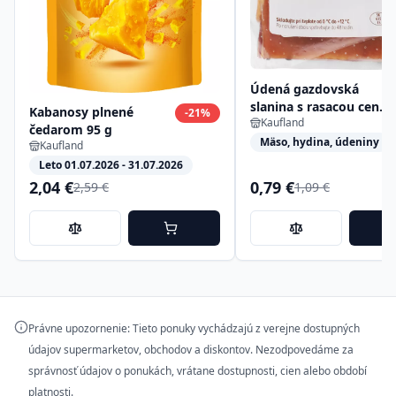
Údená gazdovská
slanina s rasacou cena
Kabanosy plnené
-
21
%
Kaufland
za 100 g
čedarom 95 g
Mäso, hydina, údeniny
Kaufland
Leto 01.07.2026 - 31.07.2026
2,04 €
0,79 €
2,59 €
1,09 €
Právne upozornenie: Tieto ponuky vychádzajú z verejne dostupných
údajov supermarketov, obchodov a diskontov. Nezodpovedáme za
správnosť údajov o ponukách, vrátane dostupnosti, cien alebo období
platnosti.