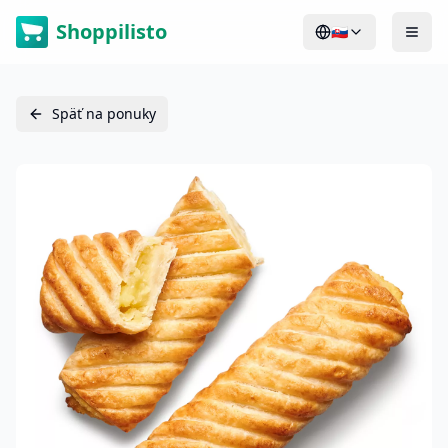
Shoppilisto
🇸🇰
Späť na ponuky