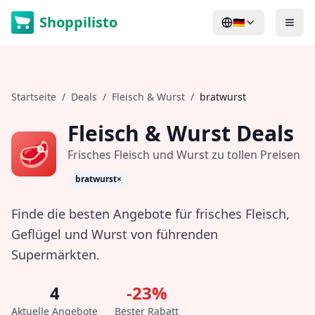
Shoppilisto
🇩🇪
Startseite
/
Deals
/
Fleisch & Wurst
/
bratwurst
Fleisch & Wurst
Deals
🥩
Frisches Fleisch und Wurst zu tollen Preisen
bratwurst
×
Finde die besten Angebote für frisches Fleisch,
Geflügel und Wurst von führenden
Supermärkten.
4
-
23
%
Aktuelle Angebote
Bester Rabatt