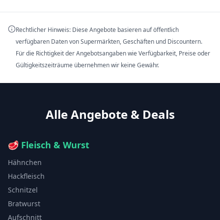
Rechtlicher Hinweis: Diese Angebote basieren auf öffentlich
verfügbaren Daten von Supermärkten, Geschäften und Discountern.
Für die Richtigkeit der Angebotsangaben wie Verfügbarkeit, Preise oder
Gültigkeitszeiträume übernehmen wir keine Gewähr.
Alle Angebote & Deals
🥩
Fleisch & Wurst
Hähnchen
Hackfleisch
Schnitzel
Bratwurst
Aufschnitt