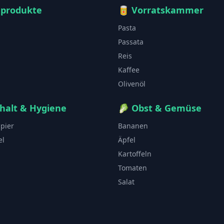
hprodukte
🥫
Vorratskammer
Pasta
Passata
Reis
Kaffee
Olivenöl
halt & Hygiene
🥬
Obst & Gemüse
apier
Bananen
el
Äpfel
Kartoffeln
Tomaten
Salat