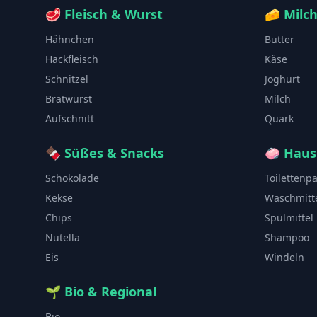
🥩
Fleisch & Wurst
🧀
Milc
Hähnchen
Butter
Hackfleisch
Käse
Schnitzel
Joghurt
Bratwurst
Milch
Aufschnitt
Quark
🍫
Süßes & Snacks
🧼
Haus
Schokolade
Toilettenp
Kekse
Waschmitt
Chips
Spülmittel
Nutella
Shampoo
Eis
Windeln
🌱
Bio & Regional
Bio