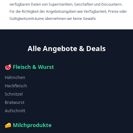
verfügbaren Daten von Supermärkten, Geschäften und Discountern.
Für die Richtigkeit der Angebotsangaben wie Verfügbarkeit, Preise oder
Gültigkeitszeiträume übernehmen wir keine Gewähr.
Alle Angebote & Deals
🥩
Fleisch & Wurst
Hähnchen
Hackfleisch
Schnitzel
Bratwurst
Aufschnitt
🧀
Milchprodukte