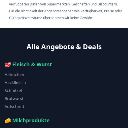
verfügbaren Daten von Supermärkten, Geschäften und Discountern.
Für die Richtigkeit der Angebotsangaben wie Verfügbarkeit, Preise oder
Gültigkeitszeiträume übernehmen wir keine Gewähr.
Alle Angebote & Deals
🥩
Fleisch & Wurst
Hähnchen
Hackfleisch
Schnitzel
Bratwurst
Aufschnitt
🧀
Milchprodukte