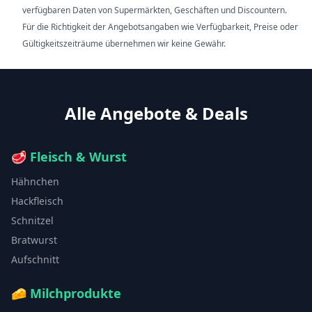
verfügbaren Daten von Supermärkten, Geschäften und Discountern.
Für die Richtigkeit der Angebotsangaben wie Verfügbarkeit, Preise oder
Gültigkeitszeiträume übernehmen wir keine Gewähr.
Alle Angebote & Deals
🥩
Fleisch & Wurst
Hähnchen
Hackfleisch
Schnitzel
Bratwurst
Aufschnitt
🧀
Milchprodukte