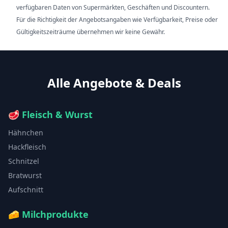
verfügbaren Daten von Supermärkten, Geschäften und Discountern.
Für die Richtigkeit der Angebotsangaben wie Verfügbarkeit, Preise oder
Gültigkeitszeiträume übernehmen wir keine Gewähr.
Alle Angebote & Deals
🥩
Fleisch & Wurst
Hähnchen
Hackfleisch
Schnitzel
Bratwurst
Aufschnitt
🧀
Milchprodukte