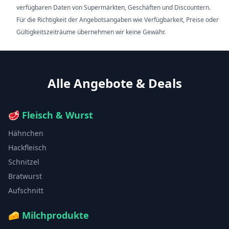
verfügbaren Daten von Supermärkten, Geschäften und Discountern.
Für die Richtigkeit der Angebotsangaben wie Verfügbarkeit, Preise oder
Gültigkeitszeiträume übernehmen wir keine Gewähr.
Alle Angebote & Deals
🥩
Fleisch & Wurst
Hähnchen
Hackfleisch
Schnitzel
Bratwurst
Aufschnitt
🧀
Milchprodukte