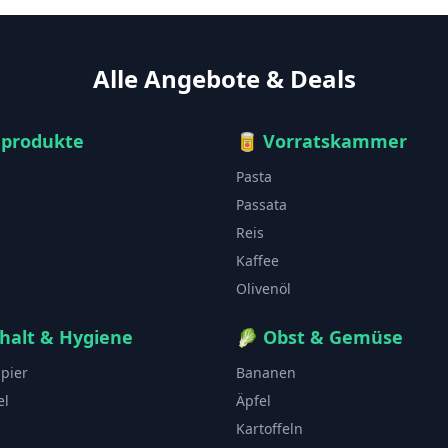
Alle Angebote & Deals
hprodukte
🥫
Vorratskammer
Pasta
Passata
Reis
Kaffee
Olivenöl
halt & Hygiene
🥬
Obst & Gemüse
apier
Bananen
el
Äpfel
Kartoffeln