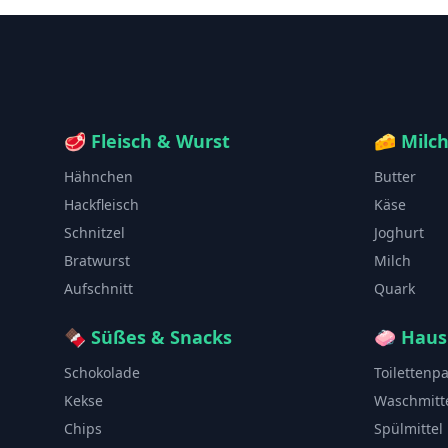
🥩
Fleisch & Wurst
🧀
Milc
Hähnchen
Butter
Hackfleisch
Käse
Schnitzel
Joghurt
Bratwurst
Milch
Aufschnitt
Quark
🍫
Süßes & Snacks
🧼
Haus
Schokolade
Toilettenp
Kekse
Waschmitt
Chips
Spülmittel