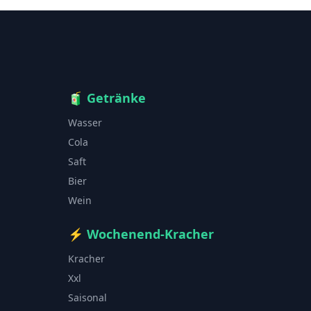
🧃
Getränke
Wasser
Cola
Saft
Bier
Wein
⚡
Wochenend-Kracher
Kracher
Xxl
Saisonal