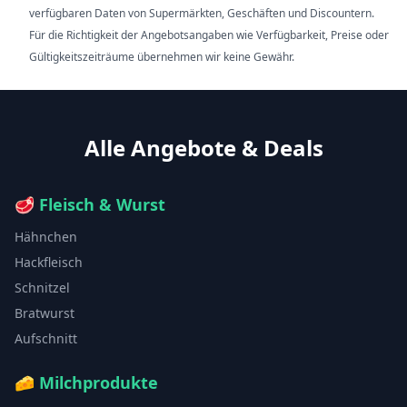
verfügbaren Daten von Supermärkten, Geschäften und Discountern.
Für die Richtigkeit der Angebotsangaben wie Verfügbarkeit, Preise oder
Gültigkeitszeiträume übernehmen wir keine Gewähr.
Alle Angebote & Deals
🥩
Fleisch & Wurst
Hähnchen
Hackfleisch
Schnitzel
Bratwurst
Aufschnitt
🧀
Milchprodukte