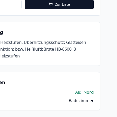
n
Zur Liste
ng
Heizstufen, Überhitzungsschutz; Glätteisen
nktion; bzw. Heißluftbürste HB-8600, 3
Heizstufen
en
Aldi Nord
Badezimmer