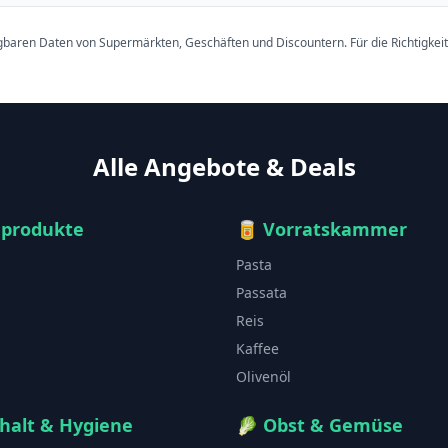
ügbaren Daten von Supermärkten, Geschäften und Discountern. Für die Richtigkei
Alle Angebote & Deals
hprodukte
🥫
Vorratskammer
Pasta
Passata
Reis
Kaffee
Olivenöl
halt & Hygiene
🥬
Obst & Gemüse