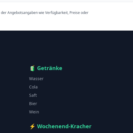
t der Angebotsangaben wie Verfügbarkeit, Preise oder
🧃
Getränke
Wasser
Cola
Saft
Bier
Wein
⚡
Wochenend-Kracher