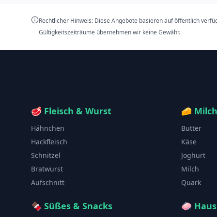
Rechtlicher Hinweis: Diese Angebote basieren auf öffentlich verf
Gültigkeitszeiträume übernehmen wir keine Gewähr.
🥩
Fleisch & Wurst
🧀
Milc
Hähnchen
Butter
Hackfleisch
Käse
Schnitzel
Joghurt
Bratwurst
Milch
Aufschnitt
Quark
🍫
Süßes & Snacks
🧼
Haus