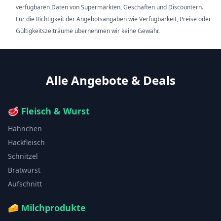
verfügbaren Daten von Supermärkten, Geschäften und Discountern.
Für die Richtigkeit der Angebotsangaben wie Verfügbarkeit, Preise oder
Gültigkeitszeiträume übernehmen wir keine Gewähr.
Alle Angebote & Deals
🥩
Fleisch & Wurst
Hähnchen
Hackfleisch
Schnitzel
Bratwurst
Aufschnitt
🧀
Milchprodukte